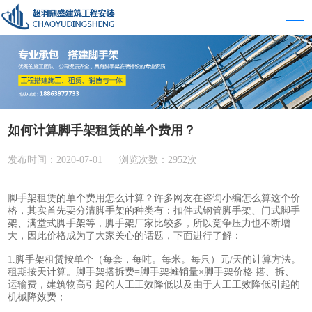
如何计算脚手架租赁​的单个费用？
发布时间：2020-07-01 浏览次数：2952次
脚手架租赁的单个费用怎么计算？许多网友在咨询小编怎么算这个价
格，其实首先要分清脚手架的种类有：扣件式钢管脚手架、门式脚手
架、满堂式脚手架等，脚手架厂家比较多，所以竞争压力也不断增
大，因此价格成为了大家关心的话题，下面进行了解：
1.脚手架租赁按单个（每套，每吨。每米。每只）元/天的计算方法。
租期按天计算。脚手架搭拆费=脚手架摊销量×脚手架价格 搭、拆、
运输费，建筑物高引起的人工工效降低以及由于人工工效降低引起的
机械降效费；