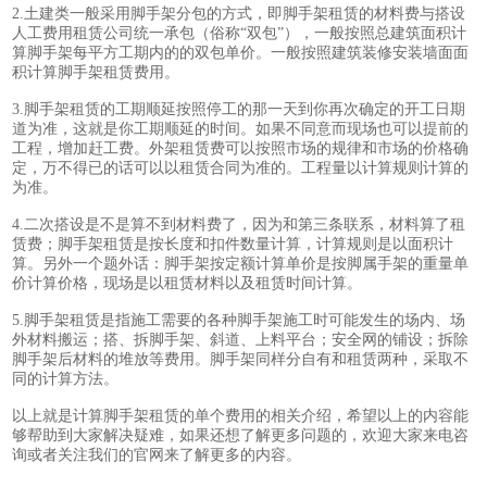
2.土建类一般采用脚手架分包的方式，即脚手架租赁的材料费与搭设
人工费用租赁公司统一承包（俗称“双包”），一般按照总建筑面积计
算脚手架每平方工期内的的双包单价。一般按照建筑装修安装墙面面
积计算脚手架租赁费用。
3.脚手架租赁的工期顺延按照停工的那一天到你再次确定的开工日期
道为准，这就是你工期顺延的时间。如果不同意而现场也可以提前的
工程，增加赶工费。外架租赁费可以按照市场的规律和市场的价格确
定，万不得已的话可以以租赁合同为准的。工程量以计算规则计算的
为准。
4.二次搭设是不是算不到材料费了，因为和第三条联系，材料算了租
赁费；脚手架租赁是按长度和扣件数量计算，计算规则是以面积计
算。另外一个题外话：脚手架按定额计算单价是按脚属手架的重量单
价计算价格，现场是以租赁材料以及租赁时间计算。
5.脚手架租赁是指施工需要的各种脚手架施工时可能发生的场内、场
外材料搬运；搭、拆脚手架、斜道、上料平台；安全网的铺设；拆除
脚手架后材料的堆放等费用。脚手架同样分自有和租赁两种，采取不
同的计算方法。
以上就是计算脚手架租赁的单个费用的相关介绍，希望以上的内容能
够帮助到大家解决疑难，如果还想了解更多问题的，欢迎大家来电咨
询或者关注我们的官网来了解更多的内容。